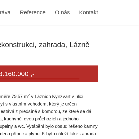
ráva
Reference
O nás
Kontakt
rekonstrukci, zahrada, Lázně
3.160.000 ,-
2
výměře 79,57 m
v Lázních Kynžvart v ulici
yt s vlastním vchodem, který je určen
sestává z předsíně s komorou, ze které se dá
ba, kuchyně, dvou průchozích a jednoho
oupelny a wc. Vytápění bylo dosud řešeno kamny
edena přípojka plynu. K bytu náleží také zahrada