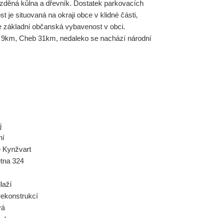
 zděná kůlna a dřevník. Dostatek parkovacích
 je situovaná na okraji obce v klidné části,
e základní občanská vybavenost v obci.
 9km, Cheb 31km, nedaleko se nachází národní
j
ní
 Kynžvart
ětna 324
laží
rekonstrukcí
vá