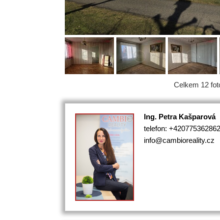
Celkem 12 foto
Ing. Petra Kašparová
telefon: +42077536286
info@cambioreality.cz