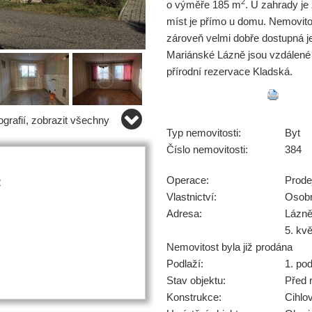
2
o výměře 185 m
. U zahrady je
míst je přímo u domu. Nemovitost
zároveň velmi dobře dostupná j
Mariánské Lázně jsou vzdálené
přírodní rezervace Kladská.
grafií, zobrazit všechny
Typ nemovitosti:
Byt
Číslo nemovitosti:
384
Operace:
Prode
2
Vlastnictví:
Osob
Adresa:
Lázně
5. kv
Nemovitost byla již prodána
Podlaží:
1. pod
Stav objektu:
Před 
Konstrukce:
Cihlo