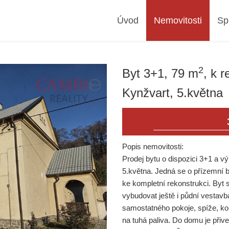
Úvod
Nemovitosti
Sp
2
Byt 3+1, 79 m
, k 
Kynžvart, 5.května
Popis nemovitosti:
Prodej bytu o dispozici 3+1 a 
5.května. Jedná se o přízemní b
ke kompletní rekonstrukci. Byt 
vybudovat ještě i půdní vestav
samostatného pokoje, spíže, k
na tuhá paliva. Do domu je přiv