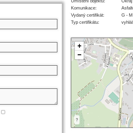
Umístění objektu:
Okraj
Komunikace:
Asfal
Vydaný certifikát:
G - M
Typ certifikátu:
vyhlá
+
−
?