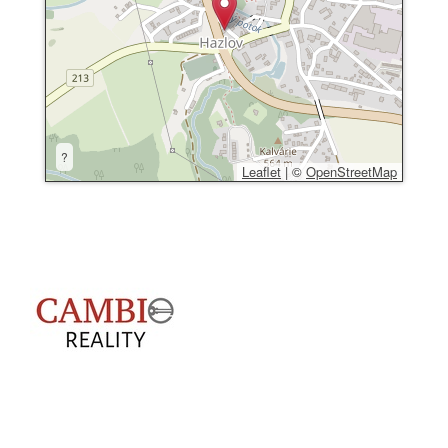
?
Leaflet
|
©
OpenStreetMap