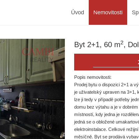
Úvod
Nemovitosti
Sp
2
Byt 2+1, 60 m
, Do
Popis nemovitosti:
Prodej bytu o dispozici 2+1 a 
je uživatelský upraven na 3+1, 
lze ji tedy v případě potřeby je
domu bez výtahu a je v dobrém 
místností, kdy jedna je rozděle
jedná se o obložené umakartové 
elektroinstalace. Celkové režij
měsíčně. Byt se prodává vybav