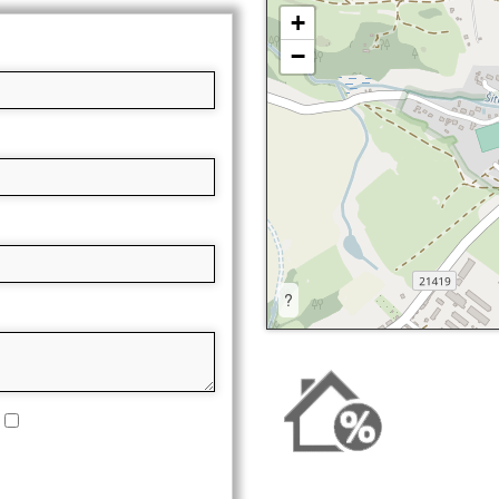
+
−
?