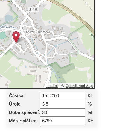
Leaflet
|
©
OpenStreetMap
Částka:
Kč
Úrok:
%
Doba splácení:
let
Měs. splátka:
Kč