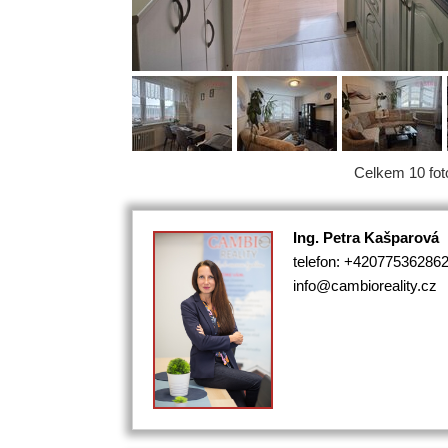
Celkem 10 foto
Ing. Petra Kašparová
telefon: +42077536286
info@cambioreality.cz