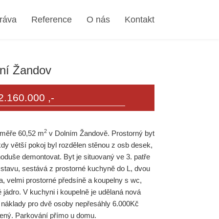
ráva
Reference
O nás
Kontakt
lní Žandov
2.160.000 ,-
2
výměře 60,52 m
v Dolním Žandově. Prostorný byt
kdy větší pokoj byl rozdělen stěnou z osb desek,
dnoduše demontovat. Byt je situovaný ve 3. patře
stavu, sestává z prostorné kuchyně do L, dvou
na, velmi prostorné předsíně a koupelny s wc,
jádro. V kuchyni i koupelně je udělaná nová
ní náklady pro dvě osoby nepřesáhly 6.000Kč
ený. Parkování přímo u domu.