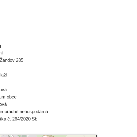
j
ní
 Žandov 285
laží
ý
ová
um obce
tová
imořádně nehospodárná
ška č. 264/2020 Sb