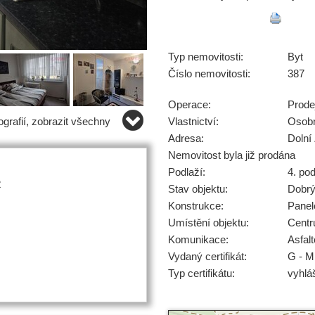
Typ nemovitosti:
Byt
Číslo nemovitosti:
387
Operace:
Prode
grafií, zobrazit všechny
Vlastnictví:
Osob
Adresa:
Dolní
Nemovitost byla již prodána
Podlaží:
4. pod
2
Stav objektu:
Dobr
Konstrukce:
Panel
Umístění objektu:
Centr
Komunikace:
Asfal
Vydaný certifikát:
G - M
Typ certifikátu:
vyhlá