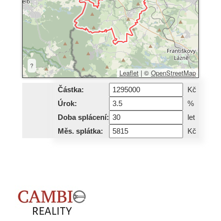
?
Leaflet
|
©
OpenStreetMap
Částka:
Kč
Úrok:
%
Doba splácení:
let
Měs. splátka:
Kč