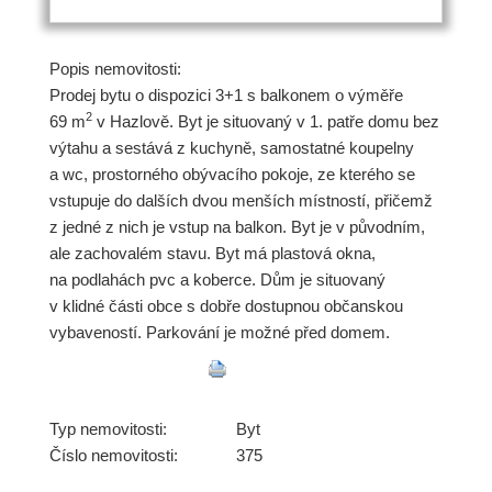
Popis nemovitosti:
Prodej bytu o dispozici 3+1 s balkonem o výměře
2
69 m
v Hazlově. Byt je situovaný v 1. patře domu bez
výtahu a sestává z kuchyně, samostatné koupelny
a wc, prostorného obývacího pokoje, ze kterého se
vstupuje do dalších dvou menších místností, přičemž
z jedné z nich je vstup na balkon. Byt je v původním,
ale zachovalém stavu. Byt má plastová okna,
na podlahách pvc a koberce. Dům je situovaný
v klidné části obce s dobře dostupnou občanskou
vybaveností. Parkování je možné před domem.
Typ nemovitosti:
Byt
Číslo nemovitosti:
375